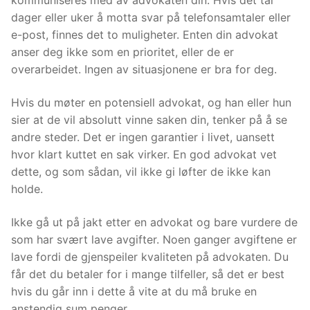
kommuniseres med av advokaten din. Hvis det tar
dager eller uker å motta svar på telefonsamtaler eller
e-post, finnes det to muligheter. Enten din advokat
anser deg ikke som en prioritet, eller de er
overarbeidet. Ingen av situasjonene er bra for deg.
Hvis du møter en potensiell advokat, og han eller hun
sier at de vil absolutt vinne saken din, tenker på å se
andre steder. Det er ingen garantier i livet, uansett
hvor klart kuttet en sak virker. En god advokat vet
dette, og som sådan, vil ikke gi løfter de ikke kan
holde.
Ikke gå ut på jakt etter en advokat og bare vurdere de
som har svært lave avgifter. Noen ganger avgiftene er
lave fordi de gjenspeiler kvaliteten på advokaten. Du
får det du betaler for i mange tilfeller, så det er best
hvis du går inn i dette å vite at du må bruke en
anstendig sum penger.