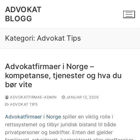
Hopp
ADVOKAT
til
BLOGG
innholdet
Kategori:
Advokat Tips
Advokatfirmaer i Norge –
kompetanse, tjenester og hva du
bør vite
ADVOKATFIRMAE-ADMIN
JANUAR 12, 2026
ADVOKAT TIPS
Advokatfirmaer i Norge
spiller en viktig rolle i
rettssystemet og tilbyr juridisk bistand til både
privatpersoner og bedrifter. Enten det gjelder
familierett, arbeidsrett, kontraktsrett eller straffesaker,