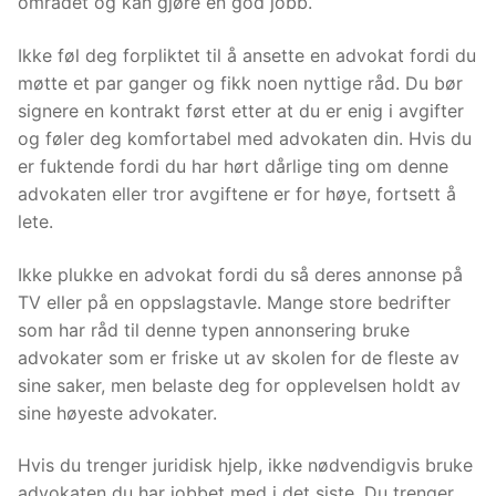
området og kan gjøre en god jobb.
Ikke føl deg forpliktet til å ansette en advokat fordi du
møtte et par ganger og fikk noen nyttige råd. Du bør
signere en kontrakt først etter at du er enig i avgifter
og føler deg komfortabel med advokaten din. Hvis du
er fuktende fordi du har hørt dårlige ting om denne
advokaten eller tror avgiftene er for høye, fortsett å
lete.
Ikke plukke en advokat fordi du så deres annonse på
TV eller på en oppslagstavle. Mange store bedrifter
som har råd til denne typen annonsering bruke
advokater som er friske ut av skolen for de fleste av
sine saker, men belaste deg for opplevelsen holdt av
sine høyeste advokater.
Hvis du trenger juridisk hjelp, ikke nødvendigvis bruke
advokaten du har jobbet med i det siste. Du trenger